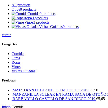
All
products
Otros
0
products
Comida
0
products
Ropa
0
products
Vinos
3
products
Visitas Guiadas
0
products
cerrar
Categorias
Comida
Otros
Ropa
Vinos
Visitas Guiadas
Productos
MAESTRANTE BLANCO SEMIDULCE 2019
€
5,50
MANZANILLA SOLEAR EN RAMA SACA DE OTOÑO 
BARBADILLO CASTILLO DE SAN DIEGO 2019
€
5,65
Inicio
Comida